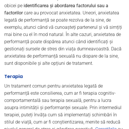
obicei pe
identificarea și abordarea factorului sau a
factorilor
care au provocat anxietatea. Uneori, anxietatea
legată de performanță se poate rezolva de la sine, de
exemplu, atunci când vă cunoașteți partenerul și vă simțiți
mai bine cu el în mod natural. În alte cazuri, anxietatea de
performanță poate dispărea atunci când identificați și
gestionați sursele de stres din viața dumneavoastră. Dacă
anxietatea de performanță sexuală nu dispare de la sine,
sunt disponibile și alte opțiuni de tratament.
Terapia
Un tratament comun pentru anxietatea legată de
performanță este consilierea, cum ar fi terapia cognitiv-
comportamentală sau terapia sexuală, pentru a lucra
asupra intimității și performanței sexuale. Prin intermediul
terapiei, puteți învăța cum să implementați schimbări în
stilul de viață, cum ar fi conștientizarea, menite să reducă