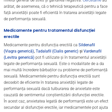
nivelul general de stres și gândirea negativă.
Cercetările
au
arătat, de asemenea, că o tehnică terapeutică pentru a face
față anxietății poate fi eficientă în tratarea anxietății legate
de performanța sexuală.
Medicamente pentru tratamentul disfuncției
erectile
Medicamente pentru disfuncția erectilă ca
Sildenafil
(Viagra generică)
,
Tadalafil (Cialis generic)
și
Vardenafil
(Levitra generică)
pot fi utilizate și în tratamentul anxietății
legate de performanța sexuală. Este o modalitate de a da
mai multă încredere bărbaților cu probleme de performanță
sexuală. Medicamentele pentru disfuncția erectilă sunt
deosebit de eficiente în tratarea anxietății legate de
performanța sexuală dacă tulburarea de anxietate este
cauzată de sentimentul conștientizării disfuncției erectile.
În acest caz, anxietatea legată de performanță este un efect
secundar al disfuncției erectile, iar medicamentele pot ajuta