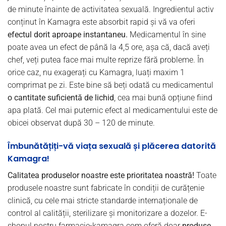
de minute înainte de activitatea sexuală. Ingredientul activ
conținut în Kamagra este absorbit rapid și vă va oferi
efectul dorit aproape instantaneu.
Medicamentul în sine
poate avea un efect de până la 4,5 ore, așa că, dacă aveți
chef, veți putea face mai multe reprize fără probleme. În
orice caz, nu exagerați cu Kamagra, luați maxim 1
comprimat pe zi. Este bine să beți odată cu medicamentul
o cantitate suficientă de lichid
, cea mai bună opțiune fiind
apa plată. Cel mai puternic efect al medicamentului este de
obicei observat după 30 – 120 de minute.
Îmbunătățiți-vă viața sexuală și plăcerea datorită
Kamagra!
Calitatea produselor noastre este prioritatea noastră!
Toate
produsele noastre sunt fabricate în condiții de curățenie
clinică, cu cele mai stricte standarde internaționale de
control al calității, sterilizare și monitorizare a dozelor. E-
shopul nostru farmacie-kamagra.com oferă doar
produse