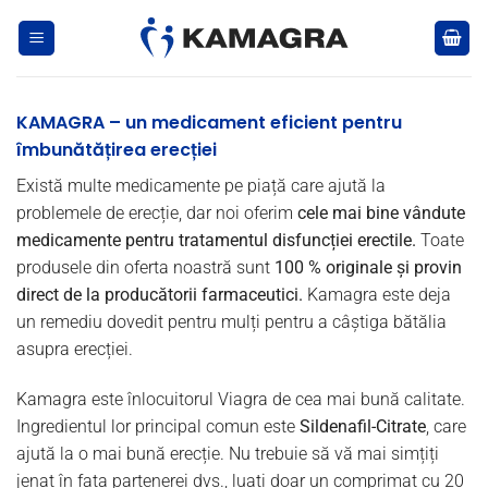
Skip
to
content
KAMAGRA – un medicament eficient pentru
îmbunătățirea erecției
Există multe medicamente pe piață care ajută la
problemele de erecție, dar noi oferim
cele mai bine vândute
medicamente pentru tratamentul disfuncției erectile.
Toate
produsele din oferta noastră sunt
100 % originale și provin
direct de la producătorii farmaceutici.
Kamagra este deja
un remediu dovedit pentru mulți pentru a câștiga bătălia
asupra erecției.
Kamagra este înlocuitorul Viagra de cea mai bună calitate.
Ingredientul lor principal comun este
Sildenafil-Citrate
, care
ajută la o mai bună erecție. Nu trebuie să vă mai simțiți
jenat în fața partenerei dvs., luați doar un comprimat cu 20