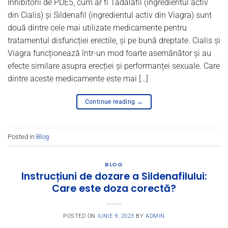
Inhibitorii de PDE5, cum ar fi Tadalafil (ingredientul activ
din Cialis) și Sildenafil (ingredientul activ din Viagra) sunt
două dintre cele mai utilizate medicamente pentru
tratamentul disfuncției erectile, și pe bună dreptate. Cialis și
Viagra funcționează într-un mod foarte asemănător și au
efecte similare asupra erecției și performanței sexuale. Care
dintre aceste medicamente este mai […]
Continue reading
→
Posted in
Blog
BLOG
Instrucțiuni de dozare a Sildenafilului:
Care este doza corectă?
POSTED ON
IUNIE 9, 2023
BY
ADMIN