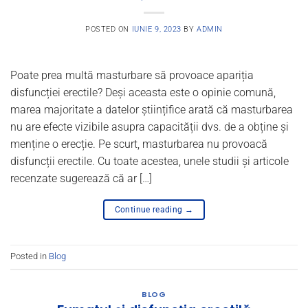
POSTED ON
IUNIE 9, 2023
BY
ADMIN
Poate prea multă masturbare să provoace apariția
disfuncției erectile? Deși aceasta este o opinie comună,
marea majoritate a datelor științifice arată că masturbarea
nu are efecte vizibile asupra capacității dvs. de a obține și
menține o erecție. Pe scurt, masturbarea nu provoacă
disfuncții erectile. Cu toate acestea, unele studii și articole
recenzate sugerează că ar […]
Continue reading
→
Posted in
Blog
BLOG