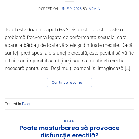
POSTED ON
IUNIE 9, 2023
BY
ADMIN
Totul este doar în capul dvs.? Disfuncția erectilă este o
problemă frecventă legată de performanța sexuală, care
apare la bărbați de toate vârstele și din toate mediile. Dacă
sunteți predispus la disfuncție erectilă, este posibil să vă fie
dificil sau imposibil să obțineți sau să mențineți erecția
necesară pentru sex. Deși mulți oameni își imaginează […]
Continue reading
→
Posted in
Blog
BLOG
Poate masturbarea să provoace
disfuncție erectilă?