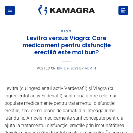
Skip
to
content
BLOG
Levitra versus Viagra: Care
medicament pentru disfuncție
erectilă este mai bun?
POSTED ON
IUNIE 9, 2023
BY
ADMIN
Levitra (cu ingredientul activ Vardenafil) și Viagra (cu
ingredientul activ Sildenafil) sunt două dintre cele mai
populare medicamente pentru tratamentul disfuncției
erectile, zeci de milioane de bărbați din întreaga lume
luându-le. Ambele medicamente sunt concepute pentru a
ajuta la tratamentul disfuncției erectile prin îmbunătățirea
fluxului sanguin către țesutul erectil al penisului. În timp ce