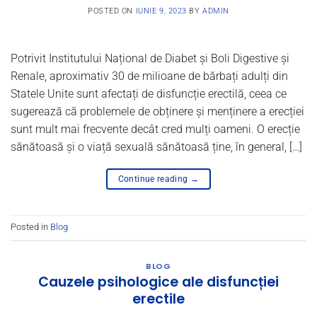
POSTED ON
IUNIE 9, 2023
BY
ADMIN
Potrivit Institutului Național de Diabet și Boli Digestive și
Renale, aproximativ 30 de milioane de bărbați adulți din
Statele Unite sunt afectați de disfuncție erectilă, ceea ce
sugerează că problemele de obținere și menținere a erecției
sunt mult mai frecvente decât cred mulți oameni. O erecție
sănătoasă și o viață sexuală sănătoasă ține, în general, […]
Continue reading
→
Posted in
Blog
BLOG
Cauzele psihologice ale disfuncției
erectile