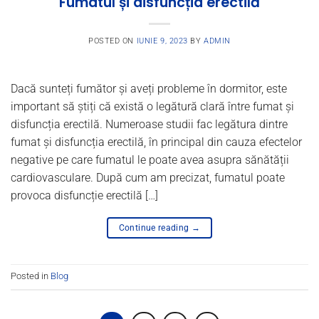
Fumatul și disfuncția erectilă
POSTED ON
IUNIE 9, 2023
BY
ADMIN
Dacă sunteți fumător și aveți probleme în dormitor, este
important să știți că există o legătură clară între fumat și
disfuncția erectilă. Numeroase studii fac legătura dintre
fumat și disfuncția erectilă, în principal din cauza efectelor
negative pe care fumatul le poate avea asupra sănătății
cardiovasculare. După cum am precizat, fumatul poate
provoca disfuncție erectilă […]
Continue reading
→
Posted in
Blog