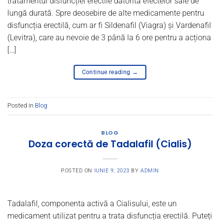
tratamentul disfuncției erectile datorită efectelor sale de
lungă durată. Spre deosebire de alte medicamente pentru
disfuncția erectilă, cum ar fi Sildenafil (Viagra) și Vardenafil
(Levitra), care au nevoie de 3 până la 6 ore pentru a acționa
[…]
Continue reading
→
Posted in
Blog
BLOG
Doza corectă de Tadalafil (Cialis)
POSTED ON
IUNIE 9, 2023
BY
ADMIN
Tadalafil, componenta activă a Cialisului, este un
medicament utilizat pentru a trata disfuncția erectilă. Puteți