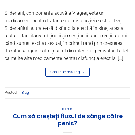
Sildenafil, componenta activă a Viagrei, este un
medicament pentru tratamentul disfuncției erectile. Deși
Sildenafilul nu tratează disfuncția erectilă în sine, acesta
ajută la facilitarea obținerii și menținerii unei erecții atunci
când sunteți excitat sexual, în primul rând prin creșterea
fluxului sanguin către țesutul din interiorul penisului. La fel
ca multe alte medicamente pentru disfuncția erectilă, […]
Continue reading
→
Posted in
Blog
BLOG
Cum să creșteți fluxul de sânge către
penis?