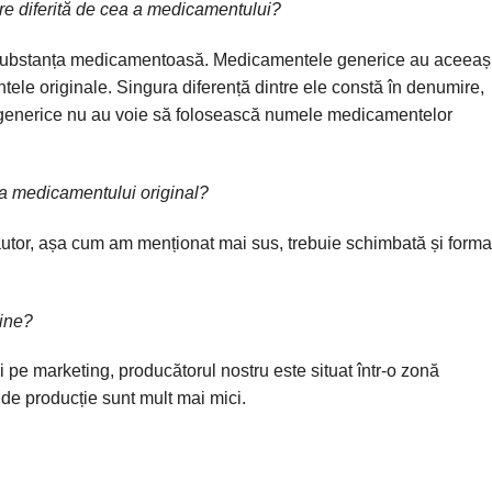
re diferită de cea a medicamentului?
 substanța medicamentoasă. Medicamentele generice au
aceeaș
tele originale. Singura
diferență dintre ele constă în denumire
,
generice nu au voie să folosească numele medicamentelor
rma medicamentului original?
 autor, așa cum am menționat mai sus, trebuie schimbată și forma
tine?
i pe marketing,
producătorul nostru este situat într-o zonă
 de producție sunt mult mai mici.