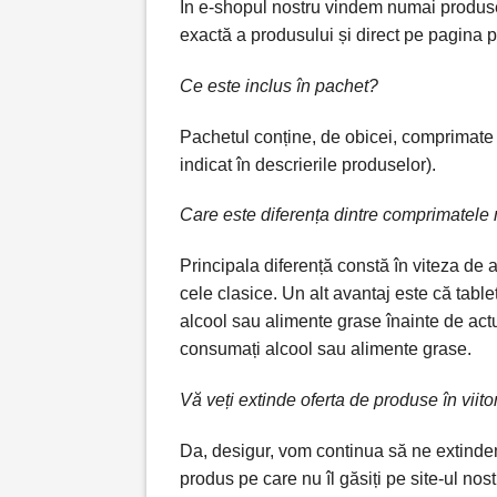
În e-shopul nostru
vindem numai produse 
exactă a produsului și direct pe pagina 
Ce este inclus în pachet?
Pachetul conține, de obicei, comprimate 
indicat în descrierile produselor).
Care este diferența dintre comprimatele 
Principala diferență constă în viteza de 
cele clasice. Un alt avantaj este că tab
alcool sau alimente grase înainte de actu
consumați alcool sau alimente grase.
Vă veți extinde oferta de produse în viito
Da, desigur, vom continua să ne extindem
produs pe care nu îl găsiți pe site-ul nos