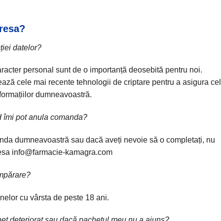
eresa?
iei datelor?
caracter personal sunt de o importanță deosebită pentru noi.
ează cele mai recente tehnologii de criptare pentru a asigura cel
informațiilor dumneavoastră.
d îmi pot anula comanda?
anda dumneavoastră sau dacă aveți nevoie să o completați, nu
resa
info@farmacie-kamagra.com
umpărare?
elor cu vârsta de peste 18 ani.
het deteriorat sau dacă pachetul meu nu a ajuns?