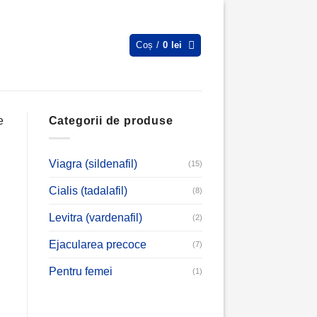
Coș /
0
lei
e
Categorii de produse
Viagra (sildenafil)
(15)
Cialis (tadalafil)
(8)
Levitra (vardenafil)
(2)
Ejacularea precoce
(7)
Pentru femei
(1)