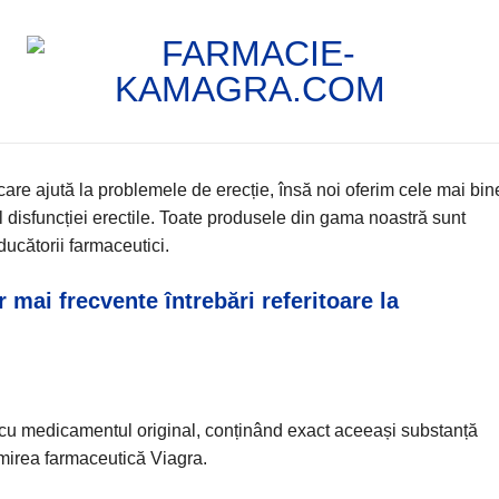
are ajută la problemele de erecție, însă noi oferim
cele mai bin
isfuncției erectile.
Toate produsele din gama noastră sunt
ducătorii farmaceutici.
or mai frecvente întrebări referitoare la
cu medicamentul original, conținând
exact aceeași substanță
mirea farmaceutică Viagra.