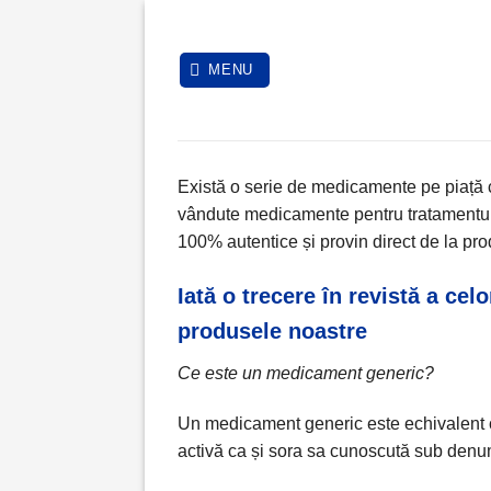
Skip
to
content
MENU
Există o serie de medicamente pe piață c
vândute medicamente pentru tratamentul d
100% autentice și provin direct de la pro
Iată o trecere în revistă a cel
produsele noastre
Ce este un medicament generic?
Un medicament generic este echivalent 
activă
ca și sora sa cunoscută sub denu