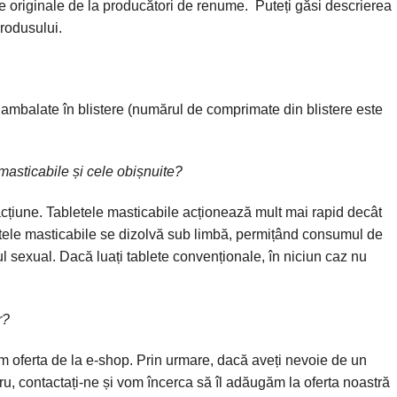
originale de la producători de renume.
Puteți găsi descrierea
produsului.
ambalate în blistere (numărul de comprimate din blistere este
masticabile și cele obișnuite?
acțiune.
Tabletele masticabile
acționează mult mai rapid
decât
letele masticabile se dizolvă sub limbă, permițând consumul de
l sexual. Dacă luați tablete convenționale, în niciun caz
nu
r?
 oferta de la e-shop. Prin urmare, dacă aveți nevoie de un
tru,
contactați-ne
și vom încerca să îl adăugăm la oferta noastră