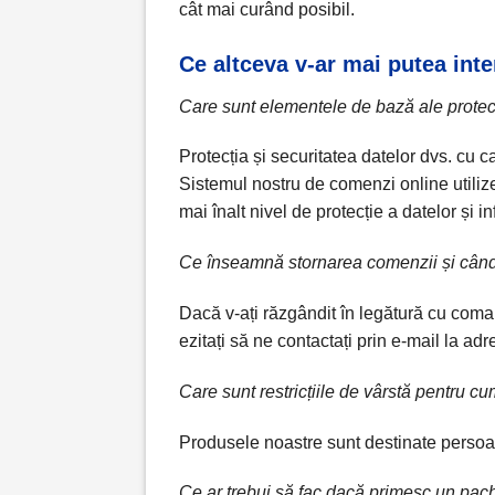
cât mai curând posibil.
Ce altceva v-ar mai putea int
Care sunt elementele de bază ale protecț
Protecția și securitatea datelor dvs. cu 
Sistemul nostru de comenzi online utiliz
mai înalt nivel de protecție a datelor și 
Ce înseamnă stornarea comenzii și cân
Dacă v-ați răzgândit în legătură cu com
ezitați să ne contactați prin e-mail la ad
Care sunt restricțiile de vârstă pentru c
Produsele noastre sunt destinate persoan
Ce ar trebui să fac dacă primesc un pac