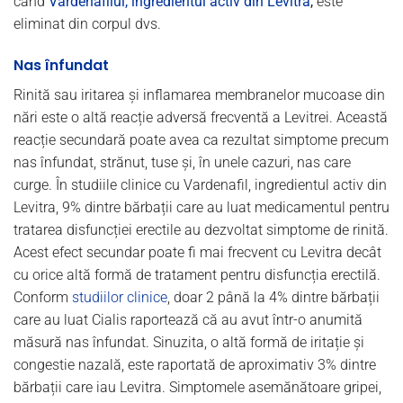
când
Vardenafilul, ingredientul activ din Levitra
,
este
eliminat din corpul dvs.
Nas înfundat
Rinită sau iritarea și inflamarea membranelor mucoase din
nări este o altă reacție adversă frecventă a Levitrei. Această
reacție secundară poate avea ca rezultat simptome precum
nas înfundat, strănut, tuse și, în unele cazuri, nas care
curge. În studiile clinice cu Vardenafil, ingredientul activ din
Levitra, 9% dintre bărbații care au luat medicamentul pentru
tratarea disfuncției erectile au dezvoltat simptome de rinită.
Acest efect secundar poate fi mai frecvent cu Levitra decât
cu orice altă formă de tratament pentru disfuncția erectilă.
Conform
studiilor clinice
, doar 2 până la 4% dintre bărbații
care au luat Cialis raportează că au avut într-o anumită
măsură nas înfundat. Sinuzita, o altă formă de iritație și
congestie nazală, este raportată de aproximativ 3% dintre
bărbații care iau Levitra. Simptomele asemănătoare gripei,