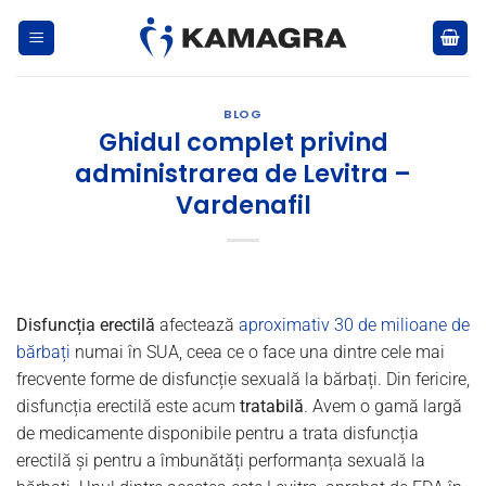
Skip
to
content
BLOG
Ghidul complet privind
administrarea de Levitra –
Vardenafil
Disfuncția erectilă
afectează
aproximativ 30 de milioane de
bărbați
numai în SUA, ceea ce o face una dintre cele mai
frecvente forme de disfuncție sexuală la bărbați. Din fericire,
disfuncția erectilă este acum
tratabilă
. Avem o gamă largă
de medicamente disponibile pentru a trata disfuncția
erectilă și pentru a îmbunătăți performanța sexuală la