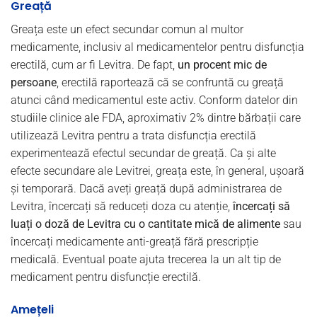
Greață
Greața este un efect secundar comun al multor
medicamente, inclusiv al medicamentelor pentru disfuncția
erectilă, cum ar fi Levitra. De fapt,
un procent mic de
persoane
, erectilă raportează că se confruntă cu greață
atunci când medicamentul este activ. Conform datelor din
studiile clinice ale FDA, aproximativ 2% dintre bărbații care
utilizează Levitra pentru a trata disfuncția erectilă
experimentează efectul secundar de greață. Ca și alte
efecte secundare ale Levitrei, greața este, în general, ușoară
și temporară. Dacă aveți greață după administrarea de
Levitra, încercați să reduceți doza cu atenție,
încercați să
luați o doză de Levitra cu o cantitate mică de alimente
sau
încercați medicamente anti-greață fără prescripție
medicală. Eventual poate ajuta trecerea la un alt tip de
medicament pentru disfuncție erectilă.
Amețeli