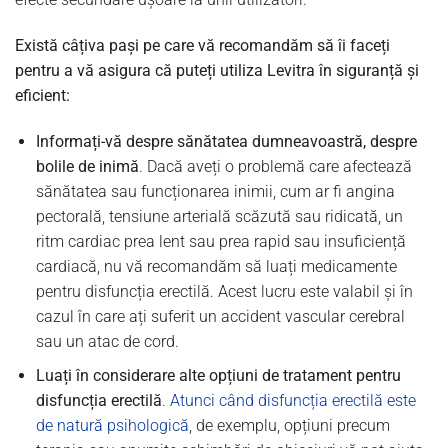
Există câțiva pași pe care vă recomandăm să îi faceți
pentru a vă asigura că puteți utiliza Levitra în siguranță și
eficient:
Informați-vă despre sănătatea dumneavoastră, despre
bolile de inimă
. Dacă aveți o problemă care afectează
sănătatea sau funcționarea inimii, cum ar fi angina
pectorală, tensiune arterială scăzută sau ridicată, un
ritm cardiac prea lent sau prea rapid sau insuficiență
cardiacă, nu vă recomandăm să luați medicamente
pentru disfuncția erectilă. Acest lucru este valabil și în
cazul în care ați suferit un accident vascular cerebral
sau un atac de cord.
Luați în considerare alte opțiuni de tratament pentru
disfuncția erectilă
.
Atunci când disfuncția erectilă este
de natură psihologică
, de exemplu, opțiuni precum