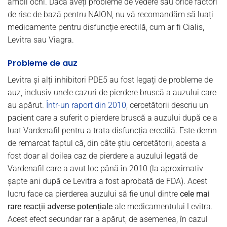
ambii ochi. Dacă aveți probleme de vedere sau orice factori
de risc de bază pentru NAION, nu vă recomandăm să luați
medicamente pentru disfuncție erectilă, cum ar fi Cialis,
Levitra sau Viagra.
Probleme de auz
Levitra și alți inhibitori PDE5 au fost legați de probleme de
auz, inclusiv unele cazuri de pierdere bruscă a auzului care
au apărut.
Într-un raport din 2010
, cercetătorii descriu un
pacient care a suferit o pierdere bruscă a auzului după ce a
luat Vardenafil pentru a trata disfuncția erectilă. Este demn
de remarcat faptul că, din câte știu cercetătorii, acesta a
fost doar al doilea caz de pierdere a auzului legată de
Vardenafil care a avut loc până în 2010 (la aproximativ
șapte ani după ce Levitra a fost aprobată de FDA). Acest
lucru face ca pierderea auzului să fie unul dintre
cele mai
rare reacții adverse potențiale
ale medicamentului Levitra.
Acest efect secundar rar a apărut, de asemenea, în cazul