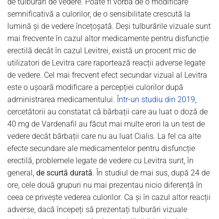
de tulburări de vedere. Poate fi vorba de o modificare
semnificativă a culorilor, de o sensibilitate crescută la
lumină și de vedere încețoșată. Deși tulburările vizuale sunt
mai frecvente în cazul altor medicamente pentru disfuncție
erectilă decât în cazul Levitrei, există un procent mic de
utilizatori de Levitra care raportează reacții adverse legate
de vedere. Cel mai frecvent efect secundar vizual al Levitra
este o ușoară modificare a percepției culorilor după
administrarea medicamentului.
Într-un studiu din 2019
,
cercetătorii au constatat că bărbații care au luat o doză de
40 mg de Vardenafil au făcut mai multe erori la un test de
vedere decât bărbații care nu au luat Cialis. La fel ca alte
efecte secundare ale medicamentelor pentru disfuncție
erectilă, problemele legate de vedere cu Levitra sunt, în
general,
de scurtă durată
. În studiul de mai sus, după 24 de
ore, cele două grupuri nu mai prezentau nicio diferență în
ceea ce privește vederea culorilor. Ca și în cazul altor reacții
adverse, dacă începeți să prezentați tulburări vizuale