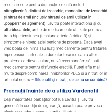
medicamente pentru disfuncție erectilă includ
nitroglicerină, dinitrat de izosorbid, mononitrat de izosorbid
și nitrat de amil (inclusiv nitratul de amil utilizat în
„poppers” de agrement)
. Levitra poate interacționa și cu
alfa-blocantele
, un tip de medicamente utilizate pentru a
trata hipertensiunea (tensiune arterială ridicată) și
simptomele hiperplaziei benigne de prostată. Dacă aveți
vreo boală de inimă sau luați medicamente pentru tratarea
hipertensiunii arteriale, a durerilor toracice sau a altor
probleme cardiovasculare, nu vă recomandăm să luați
medicamente pentru disfuncție erectilă. Puteți afla mai
multe despre combinarea inhibitorilor PDE5 și a nitraților în
articolul nostru –
Sildenafil și nitrații, de ce nu se combină?
Precauții înainte de a utiliza Vardenafil
Deși majoritatea bărbaților pot lua Levitra și Levitra
generică în condiții de siguranță, aceasta poate provoca
efecte secundare ușoare la unii utilizatori.