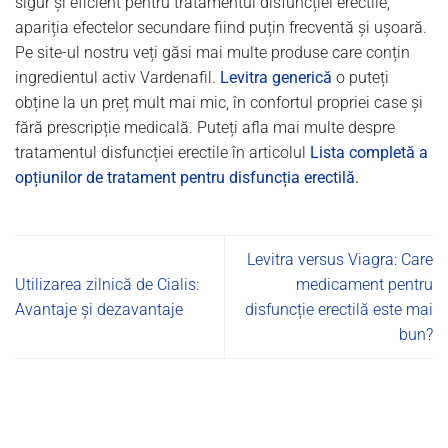
sigur și eficient pentru tratamentul disfuncției erectile,
apariția efectelor secundare fiind puțin frecventă și ușoară.
Pe site-ul nostru veți găsi mai multe produse care conțin
ingredientul activ Vardenafil.
Levitra generică
o puteți
obține la un preț mult mai mic, în confortul propriei case și
fără prescripție medicală. Puteți afla mai multe despre
tratamentul disfuncției erectile în articolul
Lista completă a
opțiunilor de tratament pentru disfuncția erectilă
.
Levitra versus Viagra: Care
Utilizarea zilnică de Cialis:
medicament pentru
Avantaje și dezavantaje
disfuncție erectilă este mai
bun?