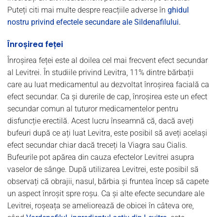
Puteți citi mai multe despre reacțiile adverse în
ghidul
nostru privind efectele secundare ale Sildenafilului
.
Înroșirea feței
Înroșirea feței este al doilea cel mai frecvent efect secundar
al Levitrei. În studiile privind Levitra, 11% dintre bărbații
care au luat medicamentul au dezvoltat înroșirea facială ca
efect secundar. Ca și durerile de cap, înroșirea este un efect
secundar comun al tuturor medicamentelor pentru
disfuncție erectilă. Acest lucru înseamnă că, dacă aveți
bufeuri după ce ați luat Levitra, este posibil să aveți același
efect secundar chiar dacă treceți la Viagra sau Cialis.
Bufeurile pot apărea din cauza efectelor Levitrei asupra
vaselor de sânge. După utilizarea Levitrei, este posibil să
observați că obrajii, nasul, bărbia și fruntea încep să capete
un aspect înroșit spre roșu. Ca și alte efecte secundare ale
Levitrei, roșeața se ameliorează de obicei în câteva ore,