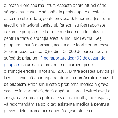
durează 4 ore sau mai mult. Aceasta apare atunci când
sângele nu reușește să iasă din penis după o erecție și,
dacă nu este tratată, poate provoca deteriorarea țesutului
erectil din interiorul penisului. Rareori, au fost raportate
cazuri de priapism de la toate medicamentele utilizate
pentru a trata disfuncția erectilă, inclusiv Levitra. Deși
priapismul sună alarmant, acesta este foarte puțin frecvent.
Se estimează că doar 0,87 din 100.000 de bărbați pe an
suferă de priapism,
fiind raportate doar 93 de cazuri de
priapism
ca urmare a oricărui medicament pentru
disfuncție erectilă în tot anul 2007. Dintre acestea, Levitra și
Levitra generică au înregistrat doar
un număr mic de cazuri
de priapism
. Priapismul este o problemă medicală gravă,
ceea ce înseamnă că, dacă după utilizarea Levitrei aveți o
erecție care durează patru ore sau mai mult și nu dispare,
vă recomandăm să solicitați asistență medicală pentru a
preveni deteriorarea permanentă a țesutului erectil.