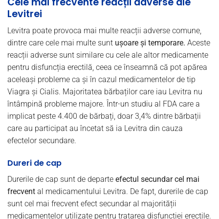
Cele mai frecvente reacții adverse ale
Levitrei
Levitra poate provoca mai multe reacții adverse comune,
dintre care cele mai multe sunt
ușoare și temporare.
Aceste
reacții adverse sunt similare cu cele ale altor medicamente
pentru disfuncția erectilă, ceea ce înseamnă că pot apărea
aceleași probleme ca și în cazul medicamentelor de tip
Viagra și Cialis. Majoritatea bărbaților care iau Levitra nu
întâmpină probleme majore. Într-un studiu al FDA care a
implicat peste 4.400 de bărbați, doar 3,4% dintre bărbații
care au participat au încetat să ia Levitra din cauza
efectelor secundare.
Dureri de cap
Durerile de cap sunt de departe
efectul secundar cel mai
frecvent
al medicamentului Levitra. De fapt, durerile de cap
sunt cel mai frecvent efect secundar al majorității
medicamentelor utilizate pentru tratarea disfuncției erectile.