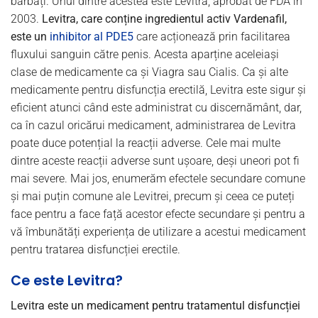
bărbați. Unul dintre acestea este Levitra, aprobat de FDA în
2003.
Levitra, care conține ingredientul activ Vardenafil,
este un
inhibitor al PDE5
care acționează prin facilitarea
fluxului sanguin către penis. Acesta aparține aceleiași
clase de medicamente ca și Viagra sau Cialis. Ca și alte
medicamente pentru disfuncția erectilă, Levitra este sigur și
eficient atunci când este administrat cu discernământ, dar,
ca în cazul oricărui medicament, administrarea de Levitra
poate duce potențial la reacții adverse. Cele mai multe
dintre aceste reacții adverse sunt ușoare, deși uneori pot fi
mai severe. Mai jos, enumerăm efectele secundare comune
și mai puțin comune ale Levitrei, precum și ceea ce puteți
face pentru a face față acestor efecte secundare și pentru a
vă îmbunătăți experiența de utilizare a acestui medicament
pentru tratarea disfuncției erectile.
Ce este Levitra?
Levitra este un medicament pentru tratamentul disfuncției