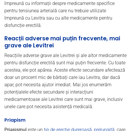
împreună cu informații despre medicamente specifice
pentru tensiunea arterială care nu trebuie utilizate
împreună cu Levitra sau cu alte medicamente pentru
disfuncție erectilă.
Reacții adverse mai puțin frecvente, mai
grave ale Levitrei
Reacțiile adverse grave ale Levitrei și ale altor medicamente
pentru disfuncție erectilă sunt mai puțin frecvente. Cu toate
acestea, ele pot apărea. Aceste efecte secundare afectează
doar un procent mic de bărbați care iau Levitra, dar dacă
apar, pot necesita ajutor imediat. Mai jos enumerăm
potențialele efecte secundare și interacțiuni
medicamentoase ale Levitrei care sunt mai grave, inclusiv
unele care pot necesita asistență medicală.
Priapism
Priapismul
este un
tip de erecție dureroasă, prelungită
, care