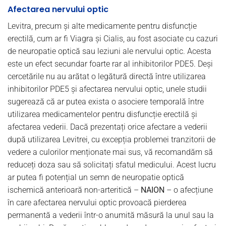
Afectarea nervului optic
Levitra, precum și alte medicamente pentru disfuncție
erectilă, cum ar fi Viagra și Cialis, au fost asociate cu cazuri
de neuropatie optică sau leziuni ale nervului optic. Acesta
este un efect secundar foarte rar al inhibitorilor PDE5. Deși
cercetările nu au arătat o legătură directă între utilizarea
inhibitorilor PDE5 și afectarea nervului optic, unele studii
sugerează că ar putea exista o asociere temporală între
utilizarea medicamentelor pentru disfuncție erectilă și
afectarea vederii. Dacă prezentați orice afectare a vederii
după utilizarea Levitrei, cu excepția problemei tranzitorii de
vedere a culorilor menționate mai sus, vă recomandăm să
reduceți doza sau să solicitați sfatul medicului. Acest lucru
ar putea fi potențial un semn de neuropatie optică
ischemică anterioară non-arteritică –
NAION
– o afecțiune
în care afectarea nervului optic provoacă pierderea
permanentă a vederii într-o anumită măsură la unul sau la