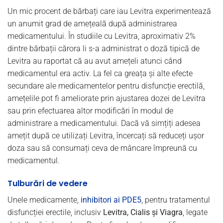
Un mic procent de bărbați care iau Levitra experimentează
un anumit grad de amețeală după administrarea
medicamentului. În studiile cu Levitra, aproximativ 2%
dintre bărbații cărora li s-a administrat o doză tipică de
Levitra au raportat că au avut amețeli atunci când
medicamentul era activ. La fel ca greața și alte efecte
secundare ale medicamentelor pentru disfuncție erectilă,
amețelile pot fi ameliorate prin ajustarea dozei de Levitra
sau prin efectuarea altor modificări în modul de
administrare a medicamentului. Dacă vă simțiți adesea
amețit după ce utilizați Levitra, încercați să reduceți ușor
doza sau să consumați ceva de mâncare împreună cu
medicamentul.
Tulburări de vedere
Unele medicamente,
inhibitori ai PDE5
, pentru tratamentul
disfuncției erectile, inclusiv
Levitra, Cialis și Viagra
, legate