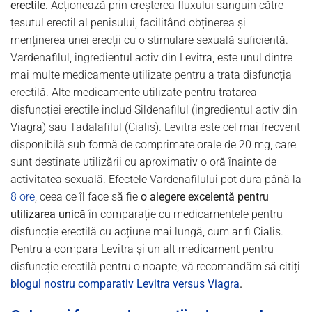
erectile
. Acționează prin creșterea fluxului sanguin către
țesutul erectil al penisului, facilitând obținerea și
menținerea unei erecții cu o stimulare sexuală suficientă.
Vardenafilul, ingredientul activ din Levitra, este unul dintre
mai multe medicamente utilizate pentru a trata disfuncția
erectilă. Alte medicamente utilizate pentru tratarea
disfuncției erectile includ Sildenafilul (ingredientul activ din
Viagra) sau Tadalafilul (Cialis). Levitra este cel mai frecvent
disponibilă sub formă de comprimate orale de 20 mg, care
sunt destinate utilizării cu aproximativ o oră înainte de
activitatea sexuală. Efectele Vardenafilului pot dura până la
8 ore
, ceea ce îl face să fie
o alegere excelentă pentru
utilizarea unică
în comparație cu medicamentele pentru
disfuncție erectilă cu acțiune mai lungă, cum ar fi Cialis.
Pentru a compara Levitra și un alt medicament pentru
disfuncție erectilă pentru o noapte, vă recomandăm să citiți
blogul nostru comparativ Levitra versus Viagra
.