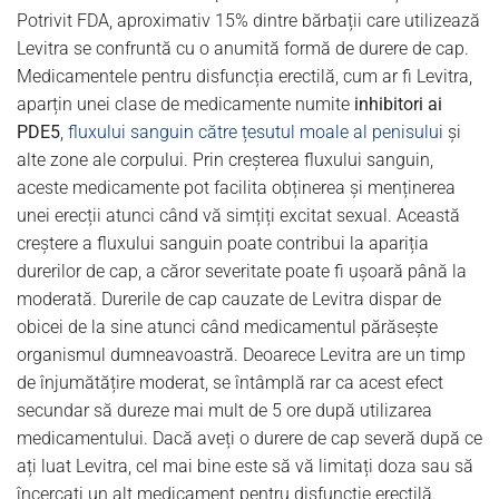
Potrivit FDA, aproximativ 15% dintre bărbații care utilizează
Levitra se confruntă cu o anumită formă de durere de cap.
Medicamentele pentru disfuncția erectilă, cum ar fi Levitra,
aparțin unei clase de medicamente numite
inhibitori ai
PDE5
,
fluxului sanguin către țesutul moale al penisului
și
alte zone ale corpului. Prin creșterea fluxului sanguin,
aceste medicamente pot facilita obținerea și menținerea
unei erecții atunci când vă simțiți excitat sexual. Această
creștere a fluxului sanguin poate contribui la apariția
durerilor de cap, a căror severitate poate fi ușoară până la
moderată. Durerile de cap cauzate de Levitra dispar de
obicei de la sine atunci când medicamentul părăsește
organismul dumneavoastră. Deoarece Levitra are un timp
de înjumătățire moderat, se întâmplă rar ca acest efect
secundar să dureze mai mult de 5 ore după utilizarea
medicamentului. Dacă aveți o durere de cap severă după ce
ați luat Levitra, cel mai bine este să vă limitați doza sau să
încercați un alt medicament pentru disfuncție erectilă.