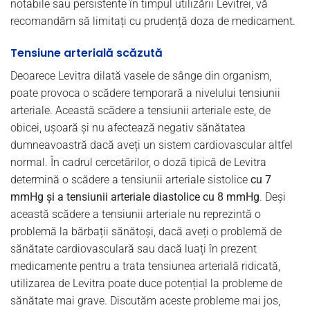
notabile sau persistente în timpul utilizării Levitrei, vă
recomandăm să limitați cu prudență doza de medicament.
Tensiune arterială scăzută
Deoarece Levitra dilată vasele de sânge din organism,
poate provoca o scădere temporară a nivelului tensiunii
arteriale. Această scădere a tensiunii arteriale este, de
obicei, ușoară și nu afectează negativ sănătatea
dumneavoastră dacă aveți un sistem cardiovascular altfel
normal. În cadrul cercetărilor, o doză tipică de Levitra
determină o scădere a tensiunii arteriale sistolice
cu 7
mmHg și a tensiunii arteriale diastolice cu 8 mmHg
. Deși
această scădere a tensiunii arteriale nu reprezintă o
problemă la bărbații sănătoși, dacă aveți o problemă de
sănătate cardiovasculară sau dacă luați în prezent
medicamente pentru a trata tensiunea arterială ridicată,
utilizarea de Levitra poate duce potențial la probleme de
sănătate mai grave. Discutăm aceste probleme mai jos,