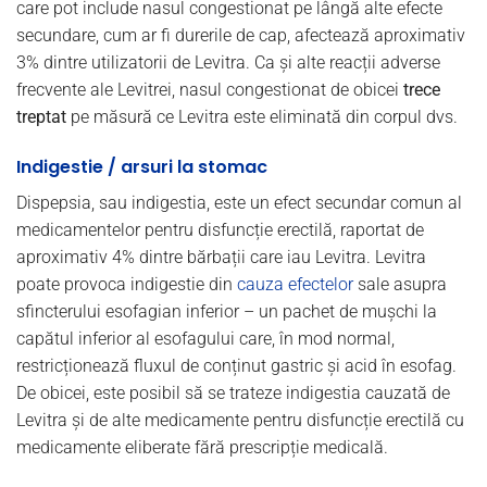
care pot include nasul congestionat pe lângă alte efecte
secundare, cum ar fi durerile de cap, afectează aproximativ
3% dintre utilizatorii de Levitra. Ca și alte reacții adverse
frecvente ale Levitrei, nasul congestionat de obicei
trece
treptat
pe măsură ce Levitra este eliminată din corpul dvs.
Indigestie / arsuri la stomac
Dispepsia, sau indigestia, este un efect secundar comun al
medicamentelor pentru disfuncție erectilă, raportat de
aproximativ 4% dintre bărbații care iau Levitra. Levitra
poate provoca indigestie din
cauza efectelor
sale asupra
sfincterului esofagian inferior – un pachet de mușchi la
capătul inferior al esofagului care, în mod normal,
restricționează fluxul de conținut gastric și acid în esofag.
De obicei, este posibil să se trateze indigestia cauzată de
Levitra și de alte medicamente pentru disfuncție erectilă cu
medicamente eliberate fără prescripție medicală.