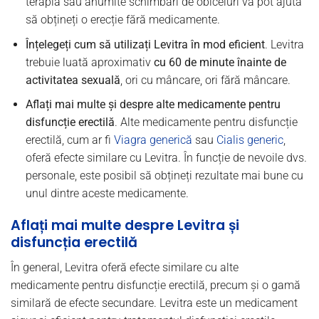
terapia sau anumite schimbări de obiceiuri vă pot ajuta
să obțineți o erecție fără medicamente.
Înțelegeți cum să utilizați Levitra în mod eficient
. Levitra
trebuie luată aproximativ
cu 60 de minute înainte de
activitatea sexuală
, ori cu mâncare, ori fără mâncare.
Aflați mai multe și despre alte medicamente pentru
disfuncție erectilă
. Alte medicamente pentru disfuncție
erectilă, cum ar fi
Viagra generică
sau
Cialis generic
,
oferă efecte similare cu Levitra. În funcție de nevoile dvs.
personale, este posibil să obțineți rezultate mai bune cu
unul dintre aceste medicamente.
Aflați mai multe despre Levitra și
disfuncția erectilă
În general, Levitra oferă efecte similare cu alte
medicamente pentru disfuncție erectilă, precum și o gamă
similară de efecte secundare. Levitra este un medicament